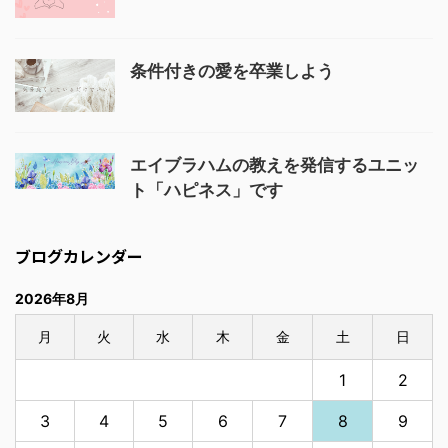
条件付きの愛を卒業しよう
エイブラハムの教えを発信するユニッ
ト「ハピネス」です
ブログカレンダー
2026年8月
月
火
水
木
金
土
日
1
2
3
4
5
6
7
8
9