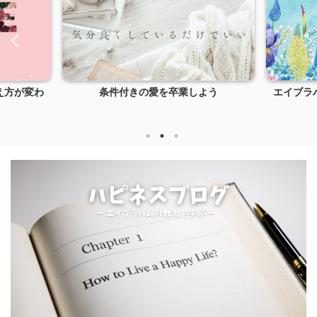
え方が変わ
条件付きの愛を卒業しよう
エイブラ